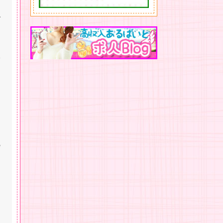
で
新
と
挑